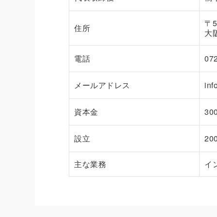
〒5
住所
大
電話
07
メールアドレス
inf
資本金
30
設立
20
主な業務
イ