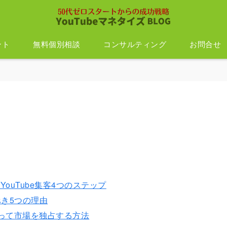
ント
無料個別相談
コンサルティング
お問合せ
ouTube集客4つのステップ
べき5つの理由
取って市場を独占する方法